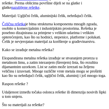
rešetke. Prema oblicima površine dijeli se na glatke i
glatke
nazubljene rešetke
.
Materijal: Ugljični čelik, aluminijski čelik, nehrđajući čelik.
Čelična rešetka
je bitna strukturna komponenta mnogih zgrada,
osobito u komercijalnim i industrijskim prostorima. Rešetka je
posebno dizajnirana za primjene s velikim udarima i velikim
opterećenjem, kao što su hodnici, stepenice, platforme i polukati.
Čelik je nevjerojatan materijal za korištenje u građevinarstvu.
Kako se izrađuje metalna rešetka?
Ekspandirana metalna rešetka izrađuje se stvaranjem proreza u
metalnom limu, a zatim istezanjem (širenjem) lista, što rezultira
dijamantnim uzorkom. List se zatim može izrezati na željenu
veličinu i izravnati. Mnoge različite vrste metala mogu se proširiti
kao što su nehrđajući čelik, ugljični čelik, aluminij i još mnogo toga.
Raspon rešetke ?
Udaljenost između točaka oslonca rešetke ili dimenzija nosivih šipki
u tom smjeru.
Što su materijali za rešetke?