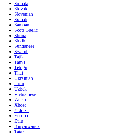
Sinhala
Slovak
Slovenian
Somali
Samoan
Scots Gaelic
Shona
Sindhi
Sundanese
Swahili
Tajik
Tamil
Telugu
Thai
Ukrainian
Urdu
Uzbek
Vietnamese
Welsh
Xhosa
Yiddish
Yoruba
Zulu
Kinyarwanda
Tatar