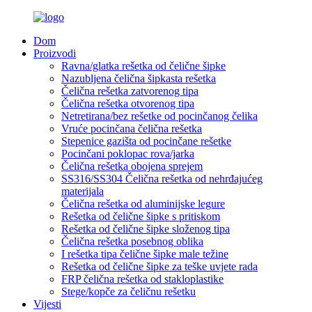
Dom
Proizvodi
Ravna/glatka rešetka od čelične šipke
Nazubljena čelična šipkasta rešetka
Čelična rešetka zatvorenog tipa
Čelična rešetka otvorenog tipa
Netretirana/bez rešetke od pocinčanog čelika
Vruće pocinčana čelična rešetka
Stepenice gazišta od pocinčane rešetke
Pocinčani poklopac rova/jarka
Čelična rešetka obojena sprejem
SS316/SS304 Čelična rešetka od nehrđajućeg
materijala
Čelična rešetka od aluminijske legure
Rešetka od čelične šipke s pritiskom
Rešetka od čelične šipke složenog tipa
Čelična rešetka posebnog oblika
I rešetka tipa čelične šipke male težine
Rešetka od čelične šipke za teške uvjete rada
FRP čelična rešetka od stakloplastike
Stege/kopče za čeličnu rešetku
Vijesti