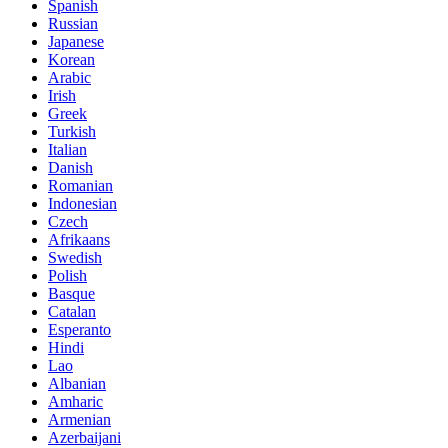
Spanish
Russian
Japanese
Korean
Arabic
Irish
Greek
Turkish
Italian
Danish
Romanian
Indonesian
Czech
Afrikaans
Swedish
Polish
Basque
Catalan
Esperanto
Hindi
Lao
Albanian
Amharic
Armenian
Azerbaijani