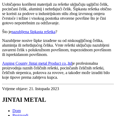
Uobičajeno korišteni materijali za rešetke uključuju ugljični čelik,
pocinčani čelik, aluminij i nehrđajući čelik. Šipkasta rešetka obično
se koristi za podove u industrijskom stilu zbog izvrsnog omjera
čvrstoće i težine i visokog postotka otvorene površine što je čini
gotovo nepotrebnim za održavanje.
Što je
nazubljena šipkasta rešetka
?
Nazubljene nosive šipke izrađene su od niskougljičnog čelika,
aluminija ili nehrđajućeg čelika. Vrste rešetki uključuju nazubljeni
zavareni čelik s polukružnom površinom, trapezoidnom površinom
ili isprekidanom površinom.
Anping County Jintai metal Product co.,ltd
je profesionalna
proizvodnja raznih čeličnih rešetki, pocinčanih čeličnih rešetki,
čeličnih stepenica, pokrova za rovove, a također može izraditi bilo
koje tipove prema zahtjevu kupca.
Vrijeme objave: 21. listopada 2023
JINTAI METAL
Dom
Proizvodi