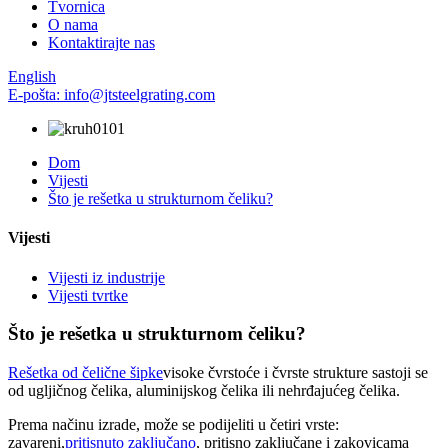
Tvornica
O nama
Kontaktirajte nas
English
E-pošta: info@jtsteelgrating.com
Dom
Vijesti
Što je rešetka u strukturnom čeliku?
Vijesti
Vijesti iz industrije
Vijesti tvrtke
Što je rešetka u strukturnom čeliku?
Rešetka od čelične šipke
visoke čvrstoće i čvrste strukture sastoji se
od ugljičnog čelika, aluminijskog čelika ili nehrđajućeg čelika.
Prema načinu izrade, može se podijeliti u četiri vrste:
zavareni,
pritisnuto zaključano
, pritisno zaključane i zakovicama