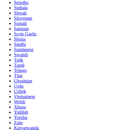
Sesotho
Sinhala
Slovak
Slovenian
Somali
Samoan
Scots Gaelic
Shona
Sindhi
Sundanese
Swahili
Tajik
Tamil
Telugu
Thai
Ukrainian
Urdu
Uzbek
Vietnamese
Welsh
Xhosa
Yiddish
Yoruba
Zulu
Kinyarwanda