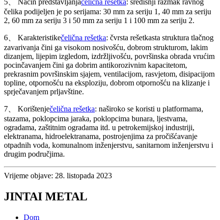
5、 Način predstavljanja
čelična rešetka
: središnji razmak ravnog
čelika podijeljen je po serijama: 30 mm za seriju 1, 40 mm za seriju
2, 60 mm za seriju 3 i 50 mm za seriju 1 i 100 mm za seriju 2.
6、 Karakteristike
čelična rešetka
: čvrsta rešetkasta struktura tlačnog
zavarivanja čini ga visokom nosivošću, dobrom strukturom, lakim
dizanjem, lijepim izgledom, izdržljivošću, površinska obrada vrućim
pocinčavanjem čini ga dobrim antikorozivnim kapacitetom,
prekrasnim površinskim sjajem, ventilacijom, rasvjetom, disipacijom
topline, otpornošću na eksploziju, dobrom otpornošću na klizanje i
sprječavanjem prljavštine.
7、 Korištenje
čelična rešetka
: naširoko se koristi u platformama,
stazama, poklopcima jaraka, poklopcima bunara, ljestvama,
ogradama, zaštitnim ogradama itd. u petrokemijskoj industriji,
elektranama, hidroelektranama, postrojenjima za pročišćavanje
otpadnih voda, komunalnom inženjerstvu, sanitarnom inženjerstvu i
drugim područjima.
Vrijeme objave: 28. listopada 2023
JINTAI METAL
Dom