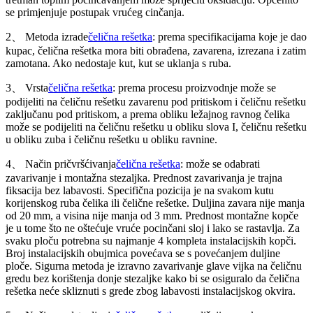
se primjenjuje postupak vrućeg cinčanja.
2、 Metoda izrade
čelična rešetka
: prema specifikacijama koje je dao
kupac, čelična rešetka mora biti obrađena, zavarena, izrezana i zatim
zamotana. Ako nedostaje kut, kut se uklanja s ruba.
3、 Vrsta
čelična rešetka
: prema procesu proizvodnje može se
podijeliti na čeličnu rešetku zavarenu pod pritiskom i čeličnu rešetku
zaključanu pod pritiskom, a prema obliku ležajnog ravnog čelika
može se podijeliti na čeličnu rešetku u obliku slova I, čeličnu rešetku
u obliku zuba i čeličnu rešetku u obliku ravnine.
4、 Način pričvršćivanja
čelična rešetka
: može se odabrati
zavarivanje i montažna stezaljka. Prednost zavarivanja je trajna
fiksacija bez labavosti. Specifična pozicija je na svakom kutu
korijenskog ruba čelika ili čelične rešetke. Duljina zavara nije manja
od 20 mm, a visina nije manja od 3 mm. Prednost montažne kopče
je u tome što ne oštećuje vruće pocinčani sloj i lako se rastavlja. Za
svaku ploču potrebna su najmanje 4 kompleta instalacijskih kopči.
Broj instalacijskih obujmica povećava se s povećanjem duljine
ploče. Sigurna metoda je izravno zavarivanje glave vijka na čeličnu
gredu bez korištenja donje stezaljke kako bi se osiguralo da čelična
rešetka neće skliznuti s grede zbog labavosti instalacijskog okvira.