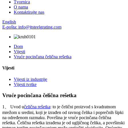
Tvornica
O nama
Kontaktirajte nas
English
E-pošta: info@jtsteelgrating.com
Dom
Vijesti
Vruće pocinčana čelična rešetka
Vijesti
Vijesti iz industrije
Vijesti tvrtke
Vruće pocinčana čelična rešetka
1、 Uvod u
čelična rešetka
: to je čelični proizvod s kvadratnom
mrežom u sredini, koji je izrađen od ravnog čelika i poprečnih šipki
na određenom razmaku. Površina je vruće pocinčana čelična
rešetka. Čelična rešetka izrađena je od ugljičnog čelika, a površinski
tretman toplim pocinčavanjem može spriječiti oksidaciju. Općenito