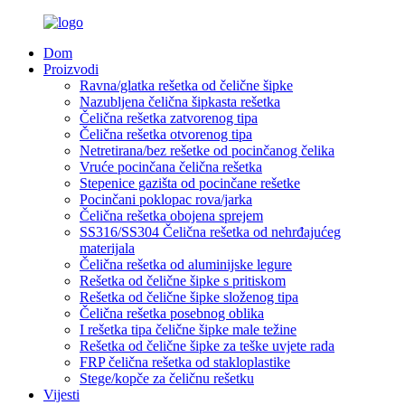
Dom
Proizvodi
Ravna/glatka rešetka od čelične šipke
Nazubljena čelična šipkasta rešetka
Čelična rešetka zatvorenog tipa
Čelična rešetka otvorenog tipa
Netretirana/bez rešetke od pocinčanog čelika
Vruće pocinčana čelična rešetka
Stepenice gazišta od pocinčane rešetke
Pocinčani poklopac rova/jarka
Čelična rešetka obojena sprejem
SS316/SS304 Čelična rešetka od nehrđajućeg
materijala
Čelična rešetka od aluminijske legure
Rešetka od čelične šipke s pritiskom
Rešetka od čelične šipke složenog tipa
Čelična rešetka posebnog oblika
I rešetka tipa čelične šipke male težine
Rešetka od čelične šipke za teške uvjete rada
FRP čelična rešetka od stakloplastike
Stege/kopče za čeličnu rešetku
Vijesti