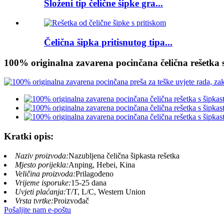
Složeni tip čelične šipke gra...
Čelična šipka pritisnutog tipa...
100% originalna zavarena pocinčana čelična rešetka 
Kratki opis:
Naziv proizvoda:
Nazubljena čelična šipkasta rešetka
Mjesto porijekla:
Anping, Hebei, Kina
Veličina proizvoda:
Prilagođeno
Vrijeme isporuke:
15-25 dana
Uvjeti plaćanja:
T/T, L/C, Western Union
Vrsta tvrtke:
Proizvođač
Pošaljite nam e-poštu