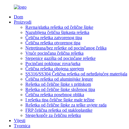
Dom
Proizvodi
Ravna/glatka rešetka od čelične šipke
Nazubljena čelična šipkasta rešetka
Čelična rešetka zatvorenog tipa
Čelična rešetka otvorenog tipa
Netretirana/bez rešetke od pocinčanog čelika
Vruće pocinčana čelična rešetka
Stepenice gazišta od pocinčane rešetke
Pocinčani poklopac rova/jarka
Čelična rešetka obojena sprejem
SS316/SS304 Čelična rešetka od nehrđajućeg materijala
Čelična rešetka od aluminijske legure
Rešetka od čelične šipke s pritiskom
Rešetka od čelične šipke složenog tipa
Čelična rešetka posebnog oblika
I rešetka tipa čelične šipke male težine
Rešetka od čelične šipke za teške uvjete rada
FRP čelična rešetka od stakloplastike
Stege/kopče za čeličnu rešetku
Vijesti
Tvornica