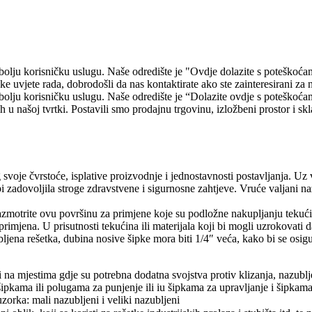
bolju korisničku uslugu. Naše odredište je "Ovdje dolazite s poteškoć
e uvjete rada, dobrodošli da nas kontaktirate ako ste zainteresirani za 
bolju korisničku uslugu. Naše odredište je “Dolazite ovdje s poteškoća
 u našoj tvrtki. Postavili smo prodajnu trgovinu, izložbeni prostor i sk
 svoje čvrstoće, isplative proizvodnje i jednostavnosti postavljanja. Uz 
 bi zadovoljila stroge zdravstvene i sigurnosne zahtjeve. Vruće valjani 
zmotrite ovu površinu za primjene koje su podložne nakupljanju tekućina
mjena. U prisutnosti tekućina ili materijala koji bi mogli uzrokovati da 
jena rešetka, dubina nosive šipke mora biti 1/4″ veća, kako bi se osigu
na mjestima gdje su potrebna dodatna svojstva protiv klizanja, nazublj
ipkama ili polugama za punjenje ili iu šipkama za upravljanje i šipkama
zorka: mali nazubljeni i veliki nazubljeni