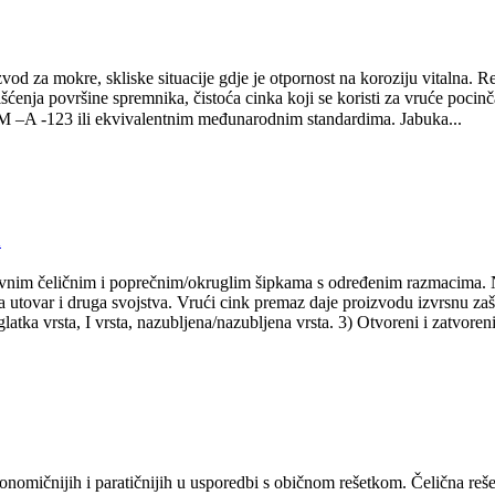
zvod za mokre, skliske situacije gdje je otpornost na koroziju vitalna.
enja površine spremnika, čistoća cinka koji se koristi za vruće pocin
–A -123 ili ekvivalentnim međunarodnim standardima. Jabuka...
a
avnim čeličnim i poprečnim/okruglim šipkama s određenim razmacima. 
a utovar i druga svojstva. Vrući cink premaz daje proizvodu izvrsnu zašti
latka vrsta, I vrsta, nazubljena/nazubljena vrsta. 3) Otvoreni i zatvoreni 
konomičnijih i paratičnijih u usporedbi s običnom rešetkom. Čelična rešet