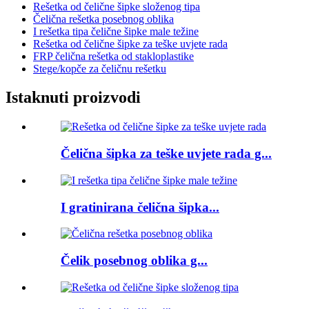
Rešetka od čelične šipke složenog tipa
Čelična rešetka posebnog oblika
I rešetka tipa čelične šipke male težine
Rešetka od čelične šipke za teške uvjete rada
FRP čelična rešetka od stakloplastike
Stege/kopče za čeličnu rešetku
Istaknuti proizvodi
Čelična šipka za teške uvjete rada g...
I gratinirana čelična šipka...
Čelik posebnog oblika g...