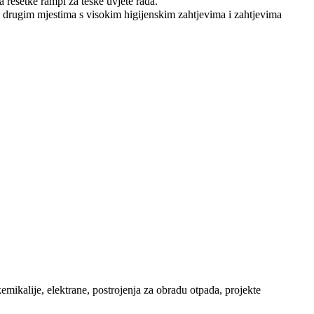
za rešetke rampi za teške uvjete rada.
na drugim mjestima s visokim higijenskim zahtjevima i zahtjevima
mikalije, elektrane, postrojenja za obradu otpada, projekte