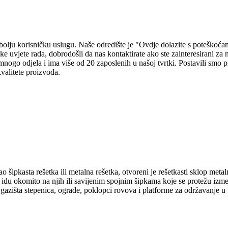
bolju korisničku uslugu. Naše odredište je "Ovdje dolazite s poteškoć
e uvjete rada, dobrodošli da nas kontaktirate ako ste zainteresirani za 
mnogo odjela i ima više od 20 zaposlenih u našoj tvrtki. Postavili smo p
kvalitete proizvoda.
 šipkasta rešetka ili metalna rešetka, otvoreni je rešetkasti sklop meta
u okomito na njih ili savijenim spojnim šipkama koje se protežu između 
 gazišta stepenica, ograde, poklopci rovova i platforme za održavanje u