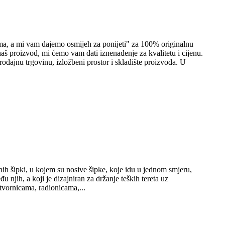
ama, a mi vam dajemo osmijeh za ponijeti" za 100% originalnu
naš proizvod, mi ćemo vam dati iznenađenje za kvalitetu i cijenu.
rodajnu trgovinu, izložbeni prostor i skladište proizvoda. U
lnih šipki, u kojem su nosive šipke, koje idu u jednom smjeru,
njih, a koji je dizajniran za držanje teških tereta uz
 tvornicama, radionicama,...