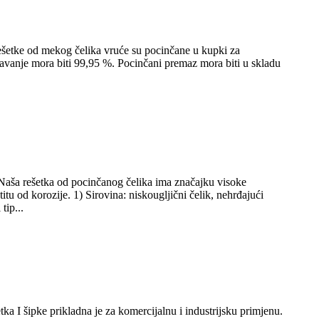
 Rešetke od mekog čelika vruće su pocinčane u kupki za
čavanje mora biti 99,95 %. Pocinčani premaz mora biti u skladu
Naša rešetka od pocinčanog čelika ima značajku visoke
tu od korozije. 1) Sirovina: niskougljični čelik, nehrđajući
tip...
ka I šipke prikladna je za komercijalnu i industrijsku primjenu.