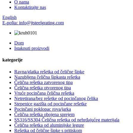
O nama
Kontaktirajte nas
English
E-pošta: info@jtsteelgrating.com
Dom
Istaknuti proizvodi
kategorije
Ravna/glatka rešetka od čelične šipke
Nazubljena čelična šipkasta rešetka
Čelična rešetka zatvorenog tipa
Čelična rešetka otvorenog tipa
Vruće pocinčana čelična rešetka
Netretirana/bez rešetke od pocinčanog čelika
Stepenice gazišta od pocinčane rešetke
Pocinčani poklopac rova/jarka
Čelična rešetka obojena sprejem
SS316/SS304 Čelična rešetka od nehrđajućeg materijala
Čelična rešetka od aluminijske legure
Rešetka od čelične šipke s pritiskom