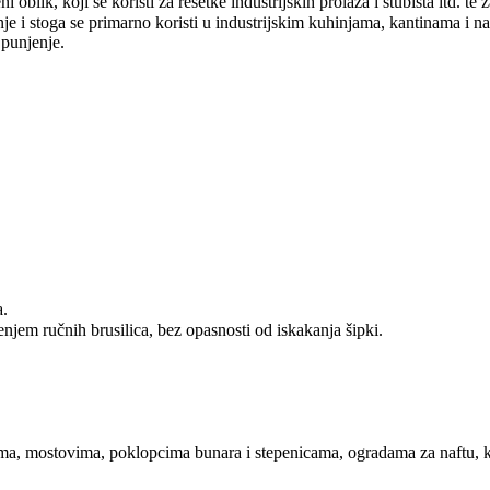
oblik, koji se koristi za rešetke industrijskih prolaza i stubišta itd. te 
nje i stoga se primarno koristi u industrijskim kuhinjama, kantinama i 
 punjenje.
a.
enjem ručnih brusilica, bez opasnosti od iskakanja šipki.
ima, mostovima, poklopcima bunara i stepenicama, ogradama za naftu, ke