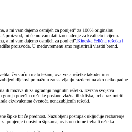
ama, a mi vam dajemo osmijeh za ponijeti" za 100% originalnu
naš proizvod, mi ćemo vam dati iznenađenje za kvalitetu i cijenu.
ma, a mi vam dajemo osmijeh za ponijeti”.
Kineska čelična rešetka i
ladište proizvoda. U međuvremenu smo registrirali vlastiti brend.
veliku čvrstoću i malu težinu, ova vrsta rešetke također ima
nazubljeni dijelovi pomažu u zaustavljanju razderotina ako netko padne
 ili maziva ili za ugradnju nagnutih rešetki. Izvrsna svojstva
gornja površina rešetke postane vlažna ili skliska, treba razmotriti
rala ekvivalentna čvrstoća nenazubljenih rešetki.
ene šipke bit će prednost. Nazubljeni postupak uključuje rezbarenje
 za punjenje i nosivim šipkama, ovisno o tome treba li rešetka