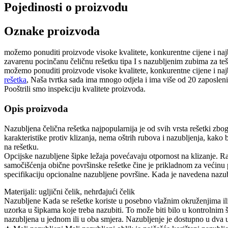
Pojedinosti o proizvodu
Oznake proizvoda
možemo ponuditi proizvode visoke kvalitete, konkurentne cijene i naj
zavarenu pocinčanu čeličnu rešetku tipa I s nazubljenim zubima za tešk
možemo ponuditi proizvode visoke kvalitete, konkurentne cijene i naj
rešetka
, Naša tvrtka sada ima mnogo odjela i ima više od 20 zaposlenih
Pooštrili smo inspekciju kvalitete proizvoda.
Opis proizvoda
Nazubljena čelična rešetka najpopularnija je od svih vrsta rešetki zbog
karakteristike protiv klizanja, nema oštrih rubova i nazubljenja, kako
na rešetku.
Opcijske nazubljene šipke ležaja povećavaju otpornost na klizanje. Ra
samočišćenja obične površinske rešetke čine je prikladnom za većinu pri
specifikaciju opcionalne nazubljene površine. Kada je navedena nazubl
Materijali: ugljični čelik, nehrđajući čelik
Nazubljene Kada se rešetke koriste u posebno vlažnim okruženjima ili 
uzorka u šipkama koje treba nazubiti. To može biti bilo u kontrolnim š
nazubljena u jednom ili u oba smjera. Nazubljenje je dostupno u dva u