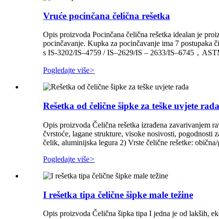
Vruće pocinčana čelična rešetka
Opis proizvoda Pocinčana čelična rešetka idealan je proi
pocinčavanje. Kupka za pocinčavanje ima 7 postupaka čišć
s IS-3202/IS–4759 / IS–2629/IS – 2633/IS–6745，ASTM 
Pogledajte više
>
Rešetka od čelične šipke za teške uvjete rad
Opis proizvoda Čelična rešetka izrađena zavarivanjem r
čvrstoće, lagane strukture, visoke nosivosti, pogodnosti z
čelik, aluminijska legura 2) Vrste čelične rešetke: obična/g
Pogledajte više
>
I rešetka tipa čelične šipke male težine
Opis proizvoda Čelična šipka tipa I jedna je od lakših, e