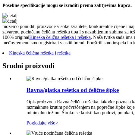
Posebne specifikacije mogu se izraditi prema zahtjevima kupca.
možemo ponuditi proizvode visoke kvalitete, konkurentne cijene i naj
zavarenu pocinčanu čeličnu rešetku tipa I s nazubljenim zubima za tešk
100% original
Kineska čelična rešetka i rešetka
, Naša tvrtka sada ima 
međuvremenu smo registrirali vlastiti brend. Pooštrili smo inspekciju 
Kineska čelična rešetka i rešetka
Srodni proizvodi
Ravna/glatka rešetka od čelične šipke
Opis proizvoda Ravna čelična rešetka, također poznata kao
razmaknute krutim pričvršćenjem na poprečne šipke koje id
minimalnu težinu. Široko se koristi kao podovi, polukati,
Pogledajte više
>