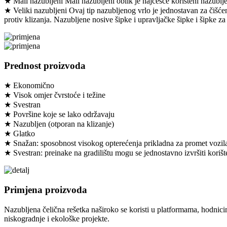
★ Mali nazubljeni Mali nazubljeni oblik je najčešće korišteni nazubljeni 
★ Veliki nazubljeni Ovaj tip nazubljenog vrlo je jednostavan za čišće
protiv klizanja. Nazubljene nosive šipke i upravljačke šipke i šipke za
Prednost proizvoda
★ Ekonomično
★ Visok omjer čvrstoće i težine
★ Svestran
★ Površine koje se lako održavaju
★ Nazubljen (otporan na klizanje)
★ Glatko
★ Snažan: sposobnost visokog opterećenja prikladna za promet vozil
★ Svestran: preinake na gradilištu mogu se jednostavno izvršiti korišt
Primjena proizvoda
Nazubljena čelična rešetka naširoko se koristi u platformama, hodnic
niskogradnje i ekološke projekte.